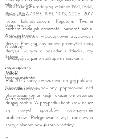
Filozofia kintsugi
zodiaku kogut urodziły się w latach 1921, 1933, 
1945, 1957, 1969, 1981, 1993, 2005, 2017 
Historie herbat
jesteś kalendarzowym Kogutem. Twoimi 
Dobre Przepisy
cechami takie jak otwartość i pewność siebie. 
Pomogą kogutowi w podejmowaniu życiowych 
Wpływ na zdrowie
decyzji. Pamiętaj, aby mocno przemyśleć każdą 
W podróży
decyzje, w tym o posiadaniu dziecka, czy 
Ikebana
inwestycji związanej z zakupem mieszkania. 
Święta Japońskie
Miłość 
Środowe mądrości
Rok 2025 sprzyja w szukaniu drugiej połówki. 
Poważne relacje powinny popracować nad 
Świat roślin i widoków
otwartością komunikacji i okazaniem wsparcie 
Warto przeczytać
drugiej osobie. W przypadku konfliktów naucz 
się nowych sposobów rozwiązywania 
problemów. Pielęgnowanie więzi rodzinnych 
sprzyja planom powiększenia rodziny.