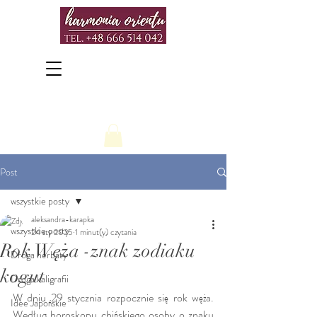
Post
wszystkie posty
aleksandra-karapka
wszystkie posty
24 sty 2025
1 minut(y) czytania
Rok Węża -znak zodiaku
Droga herbaty
kogut
Droga kaligrafii
W dniu 29 stycznia rozpocznie się rok węża.  
Idee Japońskie
Według horoskopu chińskiego osoby o znaku 