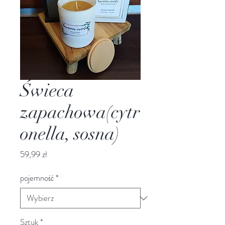
Świeca
zapachowa(cytr
onella, sosna)
Cena
59,99 zł
pojemność
*
Sztuk
*