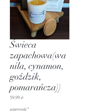
Świeca
zapachowa(wa
nila, cynamon,
goździk,
pomarańcza))
Cena
59,99 zł
pojemność
*