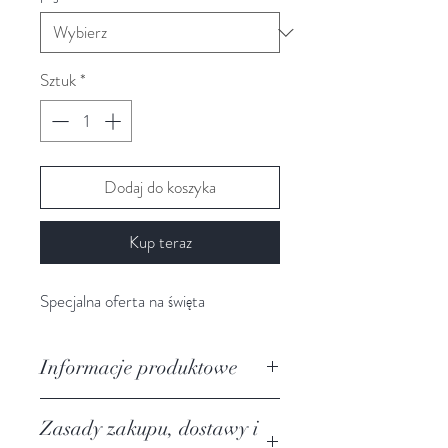
Sztuk
*
Dodaj do koszyka
Kup teraz
Specjalna oferta na święta
Informacje produktowe
świeca zapachowa: wanila, cynamon,
Zasady zakupu, dostawy i
goździk, pomarańcza