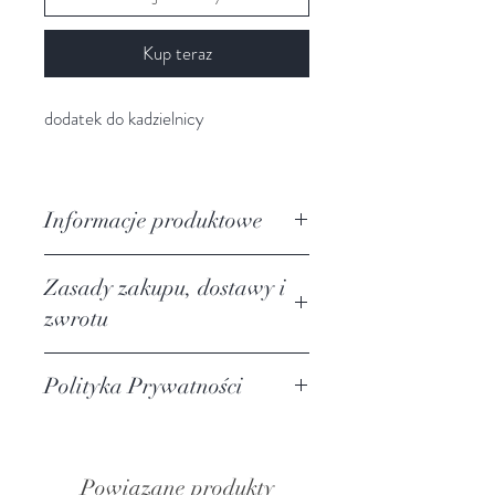
Kup teraz
dodatek do kadzielnicy
Informacje produktowe
Zasady zakupu, dostawy i
zwrotu
https://www.harmoniaorientu.com/z
Polityka Prywatności
asady-zakupu-dostawy-i-zwrotu
https://www.harmoniaorientu.com/p
olityka-prywatności
Powiązane produkty