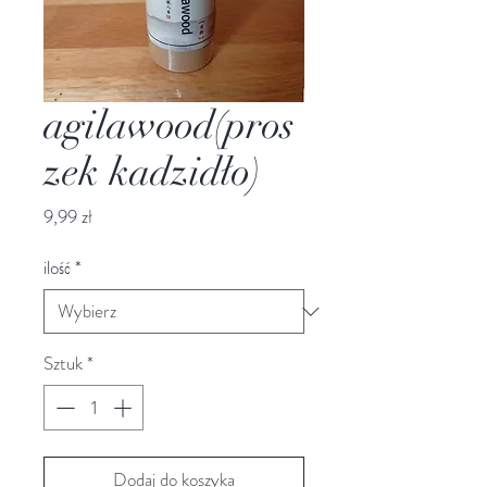
agilawood(pros
zek kadzidło)
Cena
9,99 zł
ilość
*
Sztuk
*
Dodaj do koszyka