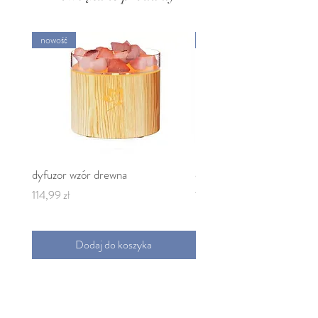
nowość
nowość
dyfuzor wzór drewna
dyfuzor czarny
Cena
Cena
114,99 zł
114,99 zł
Dodaj do koszyka
informacje