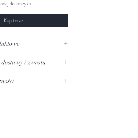
odaj do koszyka
Kup teraz
duktowe
 dostawy i zwrotu
iaorientu.com/zasady-zakupu-
tności
aorientu.com/polityka-