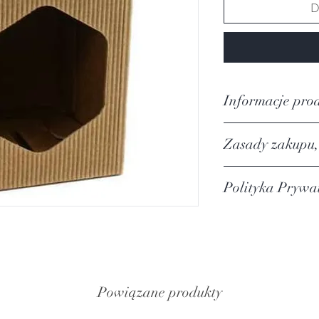
D
Informacje pro
Zasady zakupu,
https://www.harmon
Polityka Prywa
dostawy-i-zwrotu
https://www.harmoni
prywatności
Powiązane produkty