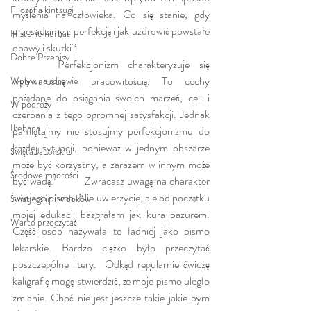
Filozofia kintsugi
myślenia na człowieka. Co się stanie, gdy 
przesadzimy z perfekcją i jak uzdrowić powstałe 
Historie herbat
obawy i skutki?
Dobre Przepisy
	 Perfekcjonizm charakteryzuje się 
wytrwałością i pracowitością. To cechy 
Wpływ na zdrowie
pożądane do osiągania swoich marzeń, celi i 
W podróży
czerpania z tego ogromnej satysfakcji. Jednak 
Ikebana
pamiętajmy nie stosujmy perfekcjonizmu do 
każdej sytuacji, ponieważ w jednym obszarze 
Święta Japońskie
może być korzystny, a zarazem w innym może 
Środowe mądrości
być wadą.          Zwracasz uwagą na charakter 
swojego pisma. Nie uwierzycie, ale od początku 
Świat roślin i widoków
mojej edukacji bazgrałam jak kura pazurem. 
Warto przeczytać
Część osób nazywała to ładniej jako pismo 
lekarskie. Bardzo ciężko było przeczytać 
poszczególne litery.  Odkąd regularnie ćwiczę 
kaligrafię mogę stwierdzić, że moje pismo uległo 
zmianie. Choć nie jest jeszcze takie jakie bym 