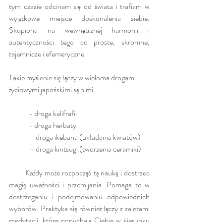
tym czasie odcinam się od świata i trafiam w 
wyjątkowe miejsce doskonalenia siebie. 
Skupiona na wewnętrznej harmonii i 
autentyczności tego co proste, skromne, 
tajemnicze i efemeryczne.
Takie myślenie się łączy w wieloma drogami 
życiowymi japońskimi są nimi:
 	- droga kalifrafii
 	- droga herbaty
	 - droga ikebana (układania kwiatów)
	 - droga kintsugi (tworzenia ceramiki)
        Każdy może rozpocząć tą naukę i dostrzec 
magię uważności i przemijania. Pomaga to w 
dostrzeganiu i podejmowaniu odpowiednich 
wyborów. Praktyka się również łączy z zaletami 
medytacji, które popychają Ciebie w kierunku 