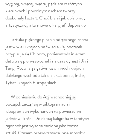
wyginaj, skręcaj, wędruj pędzlem w różnych 
kierunkach i powolnym ruchem tworzy 
doskonały kształt. Choć brzmi jak opis pracy 
artystycznej, a tu mowa o kaligrafii Japońskiej.
       Sztuka pięknego pisania odręcznego znana 
jest w wielu krajach na świecie. Jej początek 
przypisuje się Chinom, ponieważ właśnie tam 
datuje się pierwsze oznaki na czas dynastii Jin i 
Tang. Rozwijają się również w innych krajach 
dalekiego wschodu takich jak Japonia, Indie, 
Tybet i krajach Europejskich.
      W odniesieniu do Azji wschodniej jej 
początek zaczął się w piktogramach i 
ideogramach wykonanych na powierzchni 
jadeitów i kości. Do dzisiaj kaligrafia w tamtych 
rejonach jest wysoce cenione jako forma 
sztuki. Czasem przewyższające inne sposoby 