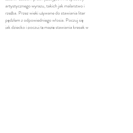
artystycznego wyrazu, takich jak malarstwo i 
rzeźba. Przez wieki używane do stawiania liter 
pędzlem z odpowiedniego włosia. Poczuj się 
jak dziecko i poczuj tą magię stawiania kresek w 
odpowiednich schematach. 