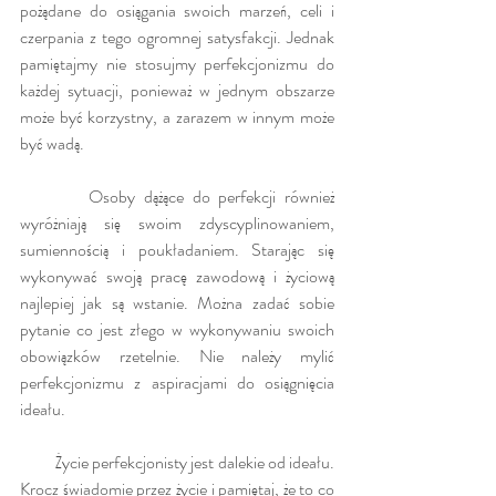
pożądane do osiągania swoich marzeń, celi i 
czerpania z tego ogromnej satysfakcji. Jednak 
pamiętajmy nie stosujmy perfekcjonizmu do 
każdej sytuacji, ponieważ w jednym obszarze 
może być korzystny, a zarazem w innym może 
być wadą.
        Osoby dążące do perfekcji również 
wyróżniają się swoim zdyscyplinowaniem, 
sumiennością i poukładaniem. Starając się 
wykonywać swoją pracę zawodową i życiową 
najlepiej jak są wstanie. Można zadać sobie 
pytanie co jest złego w wykonywaniu swoich 
obowiązków rzetelnie. Nie należy mylić 
perfekcjonizmu z aspiracjami do osiągnięcia 
ideału. 
          Życie perfekcjonisty jest dalekie od ideału. 
Krocz świadomie przez życie i pamiętaj, że to co 